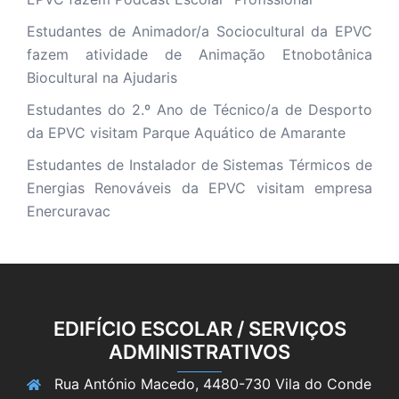
Estudantes de Animador/a Sociocultural da EPVC
fazem atividade de Animação Etnobotânica
Biocultural na Ajudaris
Estudantes do 2.º Ano de Técnico/a de Desporto
da EPVC visitam Parque Aquático de Amarante
Estudantes de Instalador de Sistemas Térmicos de
Energias Renováveis da EPVC visitam empresa
Enercuravac
EDIFÍCIO ESCOLAR / SERVIÇOS
ADMINISTRATIVOS
Rua António Macedo, 4480-730 Vila do Conde