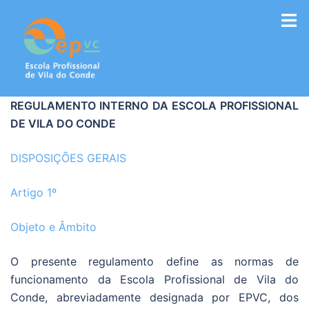
Saltar
para
o
conteúdo
REGULAMENTO INTERNO DA ESCOLA PROFISSIONAL
DE VILA DO CONDE
DISPOSIÇÕES GERAIS
Artigo 1º
Objeto e Âmbito
O presente regulamento define as normas de
funcionamento da Escola Profissional de Vila do
Conde, abreviadamente designada por EPVC, dos