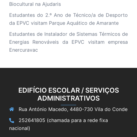
Biocultural na Ajudaris
Estudantes do 2.º Ano de Técnico/a de Desporto
da EPVC visitam Parque Aquático de Amarante
Estudantes de Instalador de Sistemas Térmicos de
Energias Renováveis da EPVC visitam empresa
Enercuravac
EDIFÍCIO ESCOLAR / SERVIÇOS
ADMINISTRATIVOS
Rua António Macedo, 4480-730 Vila do Conde
252641805 (chamada para a rede fixa
nacional)