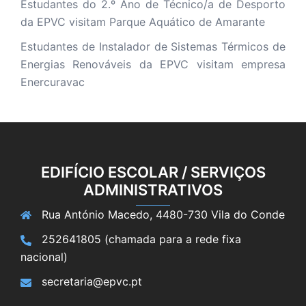
Estudantes do 2.º Ano de Técnico/a de Desporto
da EPVC visitam Parque Aquático de Amarante
Estudantes de Instalador de Sistemas Térmicos de
Energias Renováveis da EPVC visitam empresa
Enercuravac
EDIFÍCIO ESCOLAR / SERVIÇOS
ADMINISTRATIVOS
Rua António Macedo, 4480-730 Vila do Conde
252641805 (chamada para a rede fixa
nacional)
secretaria@epvc.pt