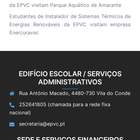
da EPVC visitam Parque Aquático de Amarante
Estudantes de Instalador de Sistemas Térmicos de
Energias Renováveis da EPVC visitam empresa
Enercuravac
EDIFÍCIO ESCOLAR / SERVIÇOS
ADMINISTRATIVOS
Rua António Macedo, 4480-730 Vila do Conde
252641805 (chamada para a rede fixa
nacional)
secretaria@epvc.pt
SEDE E SERVIÇOS FINANCEIROS