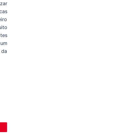
zar
cas
iro
ito
tes
 um
 da