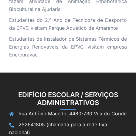
fazem atividade de Animação Etnobotânica
Biocultural na Ajudaris
Estudantes do 2.º Ano de Técnico/a de Desporto
da EPVC visitam Parque Aquático de Amarante
Estudantes de Instalador de Sistemas Térmicos de
Energias Renováveis da EPVC visitam empresa
Enercuravac
EDIFÍCIO ESCOLAR / SERVIÇOS
ADMINISTRATIVOS
Rua António Macedo, 4480-730 Vila do Conde
252641805 (chamada para a rede fixa
nacional)