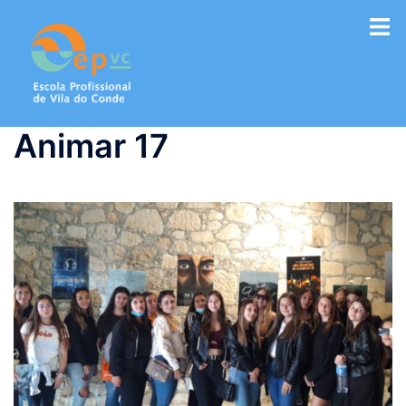
Saltar
para
o
conteúdo
Animar 17