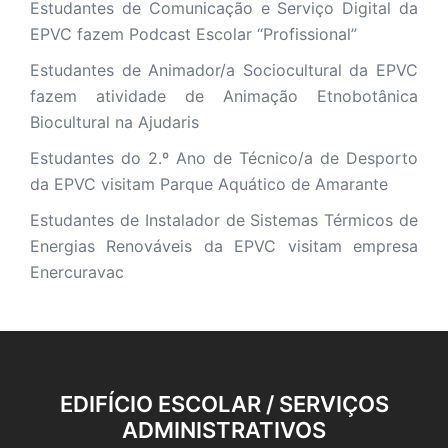
Estudantes de Comunicação e Serviço Digital da
EPVC fazem Podcast Escolar “Profissional”
Estudantes de Animador/a Sociocultural da EPVC
fazem atividade de Animação Etnobotânica
Biocultural na Ajudaris
Estudantes do 2.º Ano de Técnico/a de Desporto
da EPVC visitam Parque Aquático de Amarante
Estudantes de Instalador de Sistemas Térmicos de
Energias Renováveis da EPVC visitam empresa
Enercuravac
EDIFÍCIO ESCOLAR / SERVIÇOS
ADMINISTRATIVOS