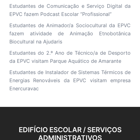
Estudantes de Comunicação e Serviço Digital da
EPVC fazem Podcast Escolar “Profissional”
Estudantes de Animador/a Sociocultural da EPVC
fazem atividade de Animação Etnobotânica
Biocultural na Ajudaris
Estudantes do 2.º Ano de Técnico/a de Desporto
da EPVC visitam Parque Aquático de Amarante
Estudantes de Instalador de Sistemas Térmicos de
Energias Renováveis da EPVC visitam empresa
Enercuravac
EDIFÍCIO ESCOLAR / SERVIÇOS
ADMINISTRATIVOS