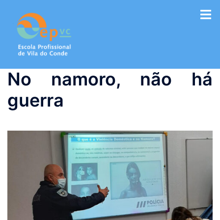
Saltar
para
o
conteúdo
No namoro, não há
guerra