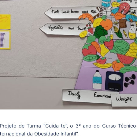
rojeto de Turma “Cuida-te”, o 3º ano do Curso Técnico
ternacional da Obesidade Infantil”.