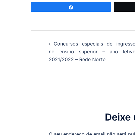
Partilhar
Navegação
Concursos especiais de ingress
de
no ensino superior – ano letiv
2021/2022 – Rede Norte
artigos
Deixe
O seu endereço de email não será pu