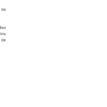
 da
ães
lina
 de