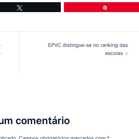
Tweetar
Pin
o
EPVC distingue-se no ranking das
o
escolas
 um comentário
blicado.
Campos obrigatórios marcados com
*