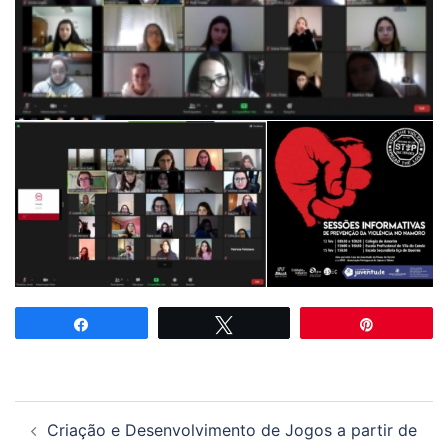
Partilhar
Tweetar
Pin
Navegação
Criação e Desenvolvimento de Jogos a partir de
de