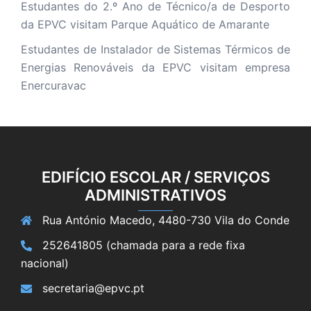
Estudantes do 2.º Ano de Técnico/a de Desporto
da EPVC visitam Parque Aquático de Amarante
Estudantes de Instalador de Sistemas Térmicos de
Energias Renováveis da EPVC visitam empresa
Enercuravac
EDIFÍCIO ESCOLAR / SERVIÇOS
ADMINISTRATIVOS
Rua António Macedo, 4480-730 Vila do Conde
252641805 (chamada para a rede fixa
nacional)
secretaria@epvc.pt