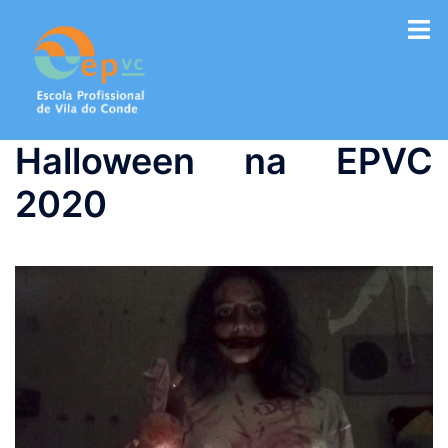
Saltar
para
o
conteúdo
Halloween na EPVC
2020