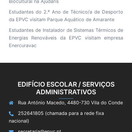
Biocultural na Ajudaris
Estudantes do 2.º Ano de Técnico/a de Desporto
da EPVC visitam Parque Aquático de Amarante
Estudantes de Instalador de Sistemas Térmicos de
Energias Renováveis da EPVC visitam empresa
Enercuravac
EDIFÍCIO ESCOLAR / SERVIÇOS
ADMINISTRATIVOS
Rua António Macedo, 4480-730 Vila do Conde
252641805 (chamada para a rede fixa
nacional)
secretaria@epvc.pt