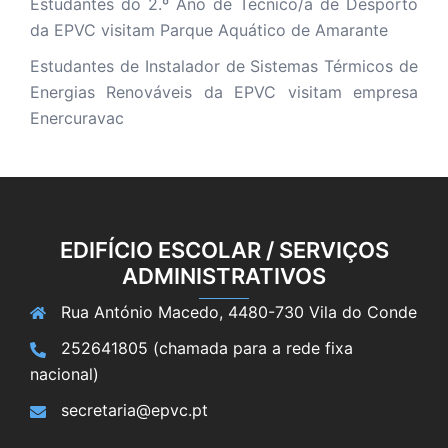
Estudantes do 2.º Ano de Técnico/a de Desporto
da EPVC visitam Parque Aquático de Amarante
Estudantes de Instalador de Sistemas Térmicos de
Energias Renováveis da EPVC visitam empresa
Enercuravac
EDIFÍCIO ESCOLAR / SERVIÇOS
ADMINISTRATIVOS
Rua António Macedo, 4480-730 Vila do Conde
252641805 (chamada para a rede fixa
nacional)
secretaria@epvc.pt