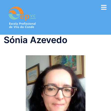
Saltar
para
o
conteúdo
Sónia Azevedo