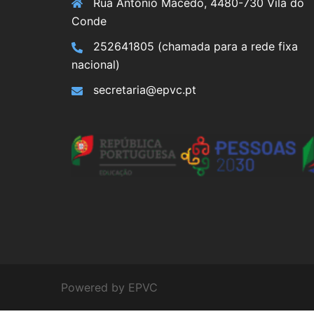
Rua António Macedo, 4480-730 Vila do
Conde
252641805 (chamada para a rede fixa
nacional)
secretaria@epvc.pt
Powered by EPVC