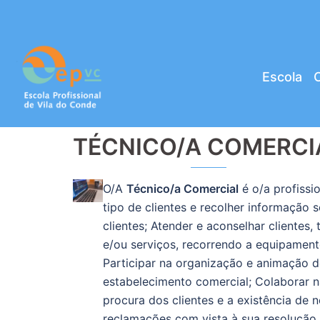
Saltar
para
o
conteúdo
Escola
C
TÉCNICO/A COMERCI
O/A
Técnico/a Comercial
é o/a profissi
tipo de clientes e recolher informaçã
clientes; Atender e aconselhar clientes
e/ou serviços, recorrendo a equipamento
Participar na organização e animação do
estabelecimento comercial; Colaborar 
procura dos clientes e a existência de
reclamações com vista à sua resolução,