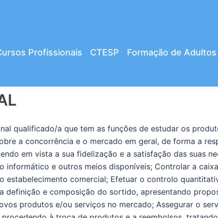
ursos Profissionais
CTESP
Formação de Adultos
AL
onal qualificado/a que tem as funções de estudar os produt
o sobre a concorrência e o mercado em geral, de forma a 
, tendo em vista a sua fidelização e a satisfação das suas 
 informático e outros meios disponíveis; Controlar a caix
 estabelecimento comercial; Efetuar o controlo quantitati
na definição e composição do sortido, apresentando prop
 novos produtos e/ou serviços no mercado; Assegurar o ser
 procedendo à troca de produtos e a reembolsos, tratando