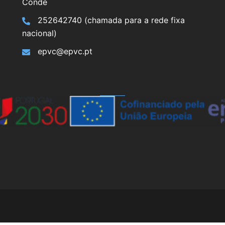
Conde
252642740 (chamada para a rede fixa
nacional)
epvc@epvc.pt