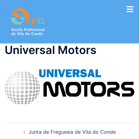
Saltar
para
o
conteúdo
Universal Motors
Navegação
Junta de Freguesia de Vila do Conde
de