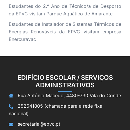
Estudantes do 2.º Ano de Técnico/a de Desporto
da EPVC visitam Parque Aquático de Amarante
Estudantes de Instalador de Sistemas Térmicos de
Energias Renováveis da EPVC visitam empresa
Enercuravac
EDIFÍCIO ESCOLAR / SERVIÇOS
ADMINISTRATIVOS
Rua António Macedo, 4480-730 Vila do Conde
252641805 (chamada para a rede fixa
nacional)
secretaria@epvc.pt