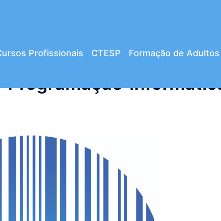
ursos Profissionais
CTESP
Formação de Adultos
– Programação Informátic