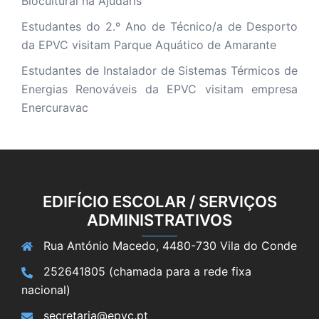
Biocultural na Ajudaris
Estudantes do 2.º Ano de Técnico/a de Desporto
da EPVC visitam Parque Aquático de Amarante
Estudantes de Instalador de Sistemas Térmicos de
Energias Renováveis da EPVC visitam empresa
Enercuravac
EDIFÍCIO ESCOLAR / SERVIÇOS
ADMINISTRATIVOS
Rua António Macedo, 4480-730 Vila do Conde
252641805 (chamada para a rede fixa
nacional)
secretaria@epvc.pt