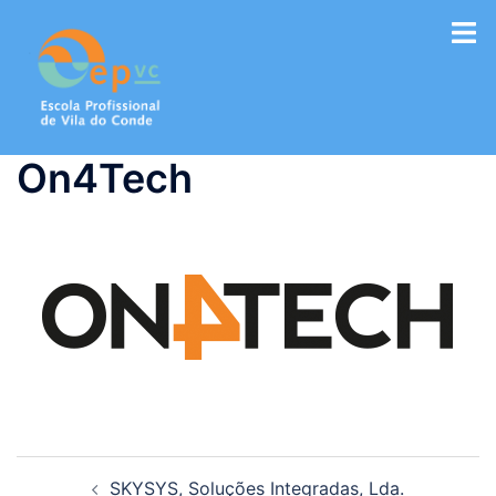
Saltar
para
o
conteúdo
On4Tech
Navegação
SKYSYS, Soluções Integradas, Lda.