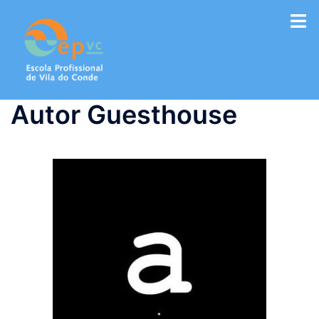
Saltar
para
o
conteúdo
Autor Guesthouse