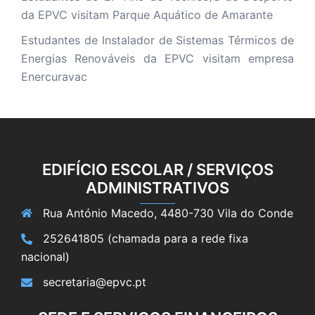
da EPVC visitam Parque Aquático de Amarante
Estudantes de Instalador de Sistemas Térmicos de
Energias Renováveis da EPVC visitam empresa
Enercuravac
EDIFÍCIO ESCOLAR / SERVIÇOS
ADMINISTRATIVOS
Rua António Macedo, 4480-730 Vila do Conde
252641805 (chamada para a rede fixa
nacional)
secretaria@epvc.pt