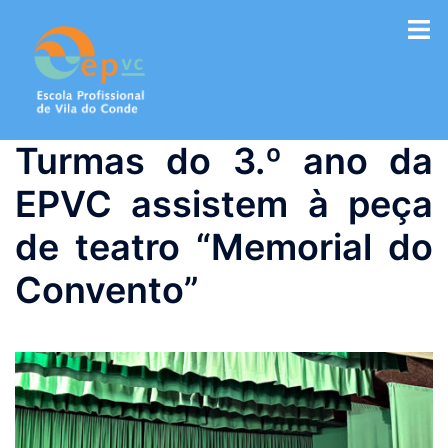
Saltar
para
o
conteúdo
Turmas do 3.º ano da
EPVC assistem à peça
de teatro “Memorial do
Convento”