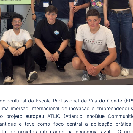
ciocultural da Escola Profissional de Vila do Conde (EP
 numa imersão internacional de inovação e empreendedori
 projeto europeu ATLIC (Atlantic InnoBlue Communitie
antique e teve como foco central a aplicação prática
imento de projetos integrados na economia azul. O gra