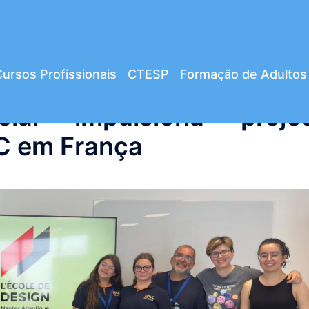
ursos Profissionais
CTESP
Formação de Adultos
ficial impulsiona proje
C em França