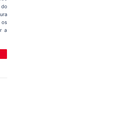
 do
ura
 os
r a