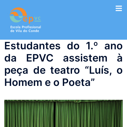
Saltar
para
o
conteúdo
Estudantes do 1.º ano
da EPVC assistem à
peça de teatro “Luís, o
Homem e o Poeta”