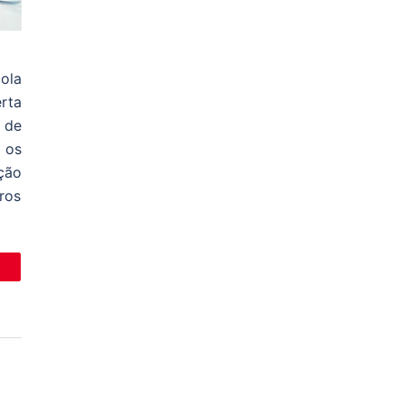
ola
rta
 de
 os
ção
ros