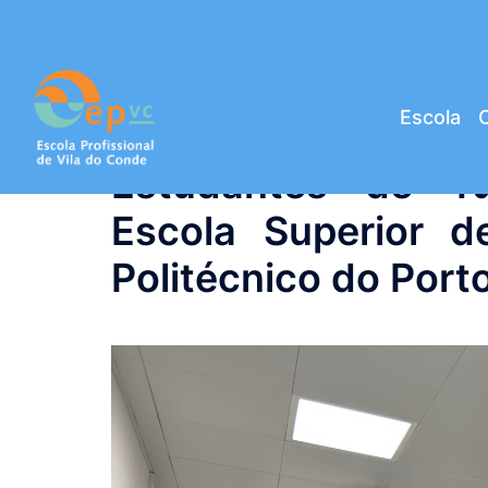
Saltar
para
o
conteúdo
Escola
C
Estudantes de T
Escola Superior d
Politécnico do Port