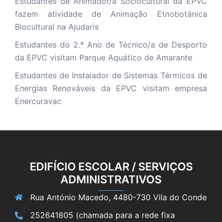
Estudantes de Animador/a Sociocultural da EPVC
fazem atividade de Animação Etnobotânica
Biocultural na Ajudaris
Estudantes do 2.º Ano de Técnico/a de Desporto
da EPVC visitam Parque Aquático de Amarante
Estudantes de Instalador de Sistemas Térmicos de
Energias Renováveis da EPVC visitam empresa
Enercuravac
EDIFÍCIO ESCOLAR / SERVIÇOS
ADMINISTRATIVOS
Rua António Macedo, 4480-730 Vila do Conde
252641805 (chamada para a rede fixa