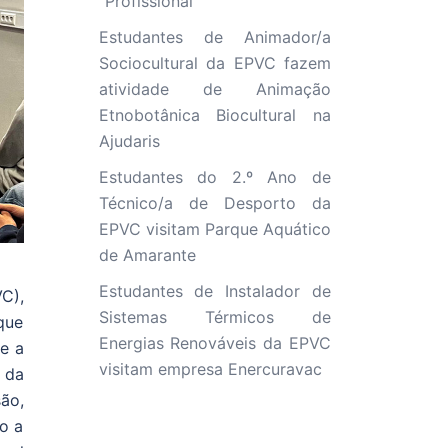
“Profissional”
Estudantes de Animador/a
Sociocultural da EPVC fazem
atividade de Animação
Etnobotânica Biocultural na
Ajudaris
Estudantes do 2.º Ano de
Técnico/a de Desporto da
EPVC visitam Parque Aquático
de Amarante
Estudantes de Instalador de
C),
Sistemas Térmicos de
que
Energias Renováveis da EPVC
e a
visitam empresa Enercuravac
 da
ão,
o a