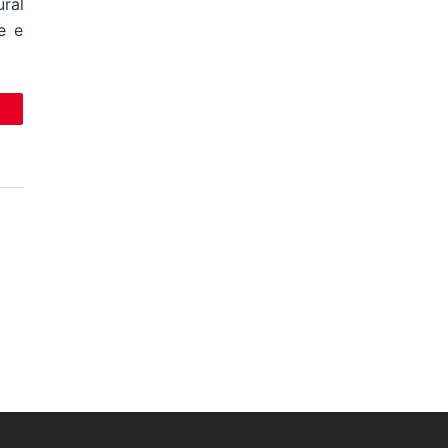
ral
e e