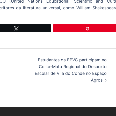
O (United Nations Educational, Scientific and Cultu
itores da literatura universal, como William Shakespear
Tweetar
Pin
C
Estudantes da EPVC participam no
o
Corta-Mato Regional do Desporto
Escolar de Vila do Conde no Espaço
Agros