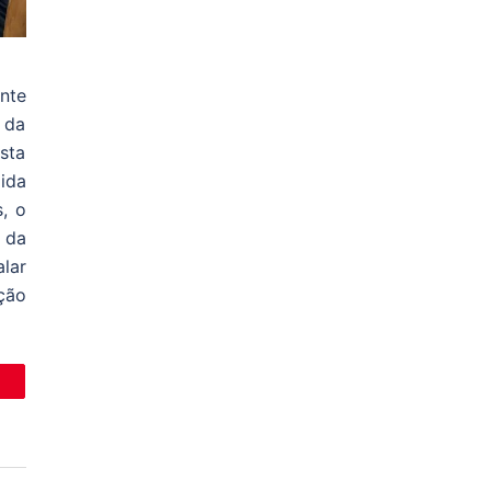
nte
 da
sta
ida
, o
 da
lar
ção