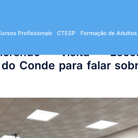
ursos Profissionais
CTESP
Formação de Adultos
herendo visita Esco
a do Conde para falar sob