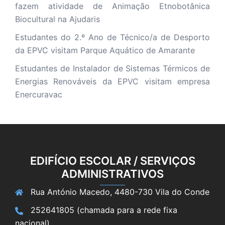
fazem atividade de Animação Etnobotânica
Biocultural na Ajudaris
Estudantes do 2.º Ano de Técnico/a de Desporto
da EPVC visitam Parque Aquático de Amarante
Estudantes de Instalador de Sistemas Térmicos de
Energias Renováveis da EPVC visitam empresa
Enercuravac
EDIFÍCIO ESCOLAR / SERVIÇOS
ADMINISTRATIVOS
Rua António Macedo, 4480-730 Vila do Conde
252641805 (chamada para a rede fixa
nacional)