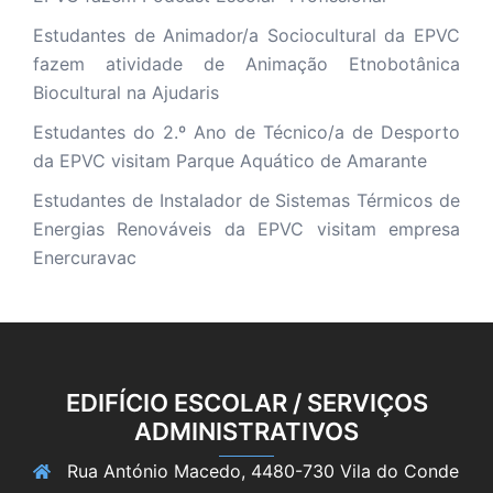
Estudantes de Animador/a Sociocultural da EPVC
fazem atividade de Animação Etnobotânica
Biocultural na Ajudaris
Estudantes do 2.º Ano de Técnico/a de Desporto
da EPVC visitam Parque Aquático de Amarante
Estudantes de Instalador de Sistemas Térmicos de
Energias Renováveis da EPVC visitam empresa
Enercuravac
EDIFÍCIO ESCOLAR / SERVIÇOS
ADMINISTRATIVOS
Rua António Macedo, 4480-730 Vila do Conde