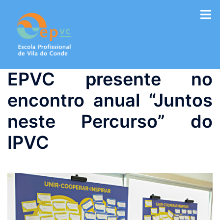
Saltar
para
o
conteúdo
EPVC presente no
encontro anual “Juntos
neste Percurso” do
IPVC