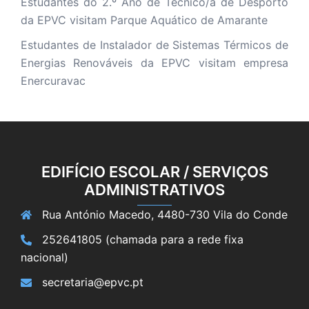
Estudantes do 2.º Ano de Técnico/a de Desporto
da EPVC visitam Parque Aquático de Amarante
Estudantes de Instalador de Sistemas Térmicos de
Energias Renováveis da EPVC visitam empresa
Enercuravac
EDIFÍCIO ESCOLAR / SERVIÇOS
ADMINISTRATIVOS
Rua António Macedo, 4480-730 Vila do Conde
252641805 (chamada para a rede fixa
nacional)
secretaria@epvc.pt