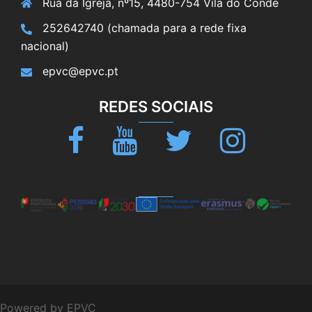
Rua da Igreja, nº15, 4480-754 Vila do Conde
252642740 (chamada para a rede fixa
nacional)
epvc@epvc.pt
REDES SOCIAIS
Facebook
Youtube
Twitter
Instagram
Powered by EPVC