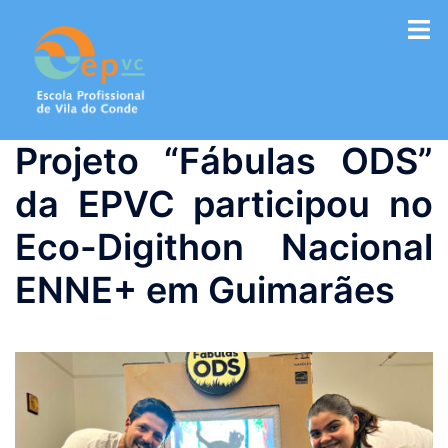
Saltar
para
o
conteúdo
Projeto “Fábulas ODS”
da EPVC participou no
Eco-Digithon Nacional
ENNE+ em Guimarães