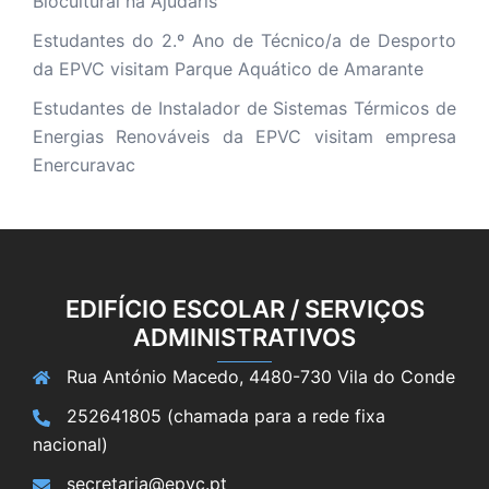
Biocultural na Ajudaris
Estudantes do 2.º Ano de Técnico/a de Desporto
da EPVC visitam Parque Aquático de Amarante
Estudantes de Instalador de Sistemas Térmicos de
Energias Renováveis da EPVC visitam empresa
Enercuravac
EDIFÍCIO ESCOLAR / SERVIÇOS
ADMINISTRATIVOS
Rua António Macedo, 4480-730 Vila do Conde
252641805 (chamada para a rede fixa
nacional)
secretaria@epvc.pt