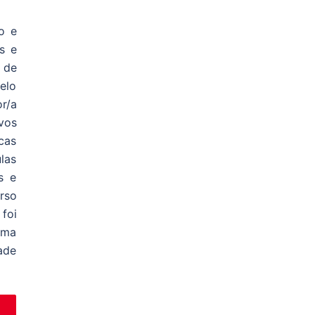
o e
s e
 de
elo
r/a
vos
cas
ulas
s e
urso
foi
uma
ade