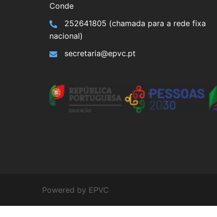
Conde
252641805 (chamada para a rede fixa
nacional)
secretaria@epvc.pt
Powered by EPVC