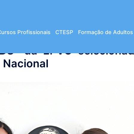
ursos Profissionais
CTESP
Formação de Adultos
ODS” da EPVC seleciona
 Nacional