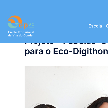
Saltar
para
o
conteúdo
Escola
C
Projeto “Fábulas 
para o Eco-Digithon