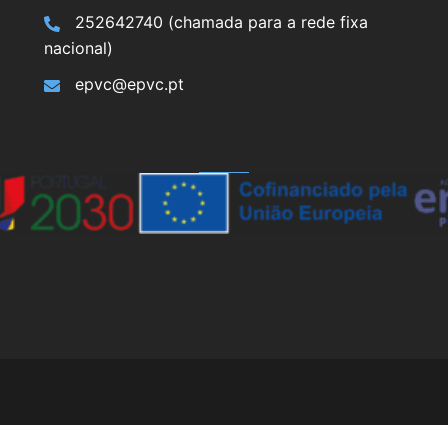
252642740 (chamada para a rede fixa
nacional)
epvc@epvc.pt