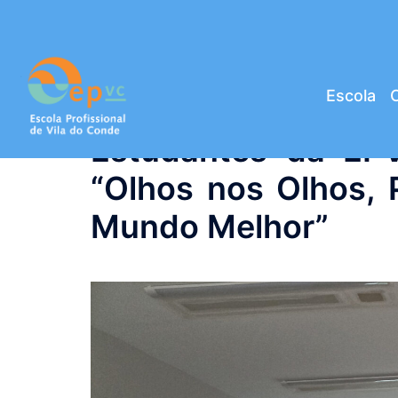
Saltar
para
o
conteúdo
Escola
C
Estudantes da EP
“Olhos nos Olhos,
Mundo Melhor”