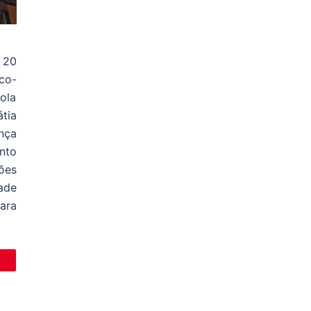
 20
co-
ola
tia
nça
ento
ões
ade
ara