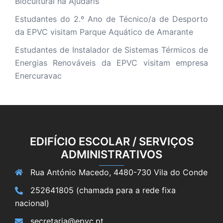
Biocultural na Ajudaris
Estudantes do 2.º Ano de Técnico/a de Desporto
da EPVC visitam Parque Aquático de Amarante
Estudantes de Instalador de Sistemas Térmicos de
Energias Renováveis da EPVC visitam empresa
Enercuravac
EDIFÍCIO ESCOLAR / SERVIÇOS
ADMINISTRATIVOS
Rua António Macedo, 4480-730 Vila do Conde
252641805 (chamada para a rede fixa
nacional)
secretaria@epvc.pt