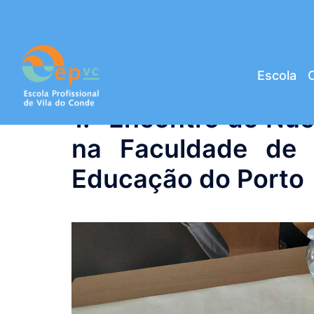
Saltar
para
o
conteúdo
Escola
C
1.º Encontro do Nú
na Faculdade de 
Educação do Porto