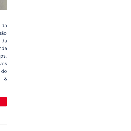
 da
usão
 da
nde
ps,
vos
 do
l &