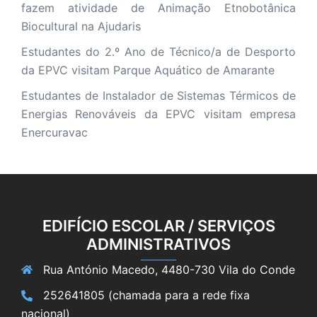
fazem atividade de Animação Etnobotânica
Biocultural na Ajudaris
Estudantes do 2.º Ano de Técnico/a de Desporto
da EPVC visitam Parque Aquático de Amarante
Estudantes de Instalador de Sistemas Térmicos de
Energias Renováveis da EPVC visitam empresa
Enercuravac
EDIFÍCIO ESCOLAR / SERVIÇOS
ADMINISTRATIVOS
Rua António Macedo, 4480-730 Vila do Conde
252641805 (chamada para a rede fixa
nacional)