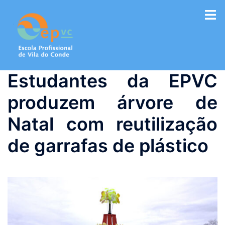
Saltar
para
o
conteúdo
Estudantes da EPVC
produzem árvore de
Natal com reutilização
de garrafas de plástico