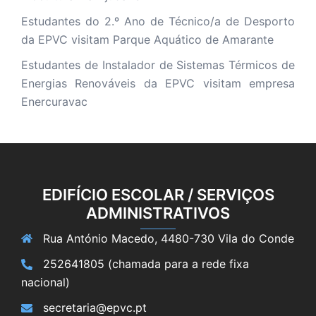
Estudantes do 2.º Ano de Técnico/a de Desporto
da EPVC visitam Parque Aquático de Amarante
Estudantes de Instalador de Sistemas Térmicos de
Energias Renováveis da EPVC visitam empresa
Enercuravac
EDIFÍCIO ESCOLAR / SERVIÇOS
ADMINISTRATIVOS
Rua António Macedo, 4480-730 Vila do Conde
252641805 (chamada para a rede fixa
nacional)
secretaria@epvc.pt