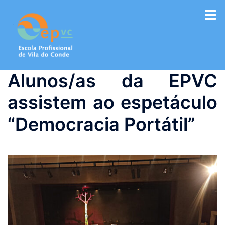
Saltar
para
o
conteúdo
Alunos/as da EPVC
assistem ao espetáculo
“Democracia Portátil”