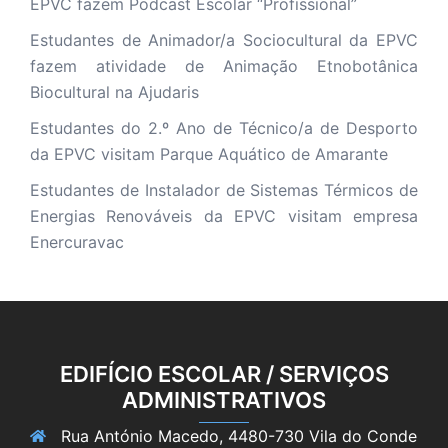
EPVC fazem Podcast Escolar “Profissional”
Estudantes de Animador/a Sociocultural da EPVC
fazem atividade de Animação Etnobotânica
Biocultural na Ajudaris
Estudantes do 2.º Ano de Técnico/a de Desporto
da EPVC visitam Parque Aquático de Amarante
Estudantes de Instalador de Sistemas Térmicos de
Energias Renováveis da EPVC visitam empresa
Enercuravac
EDIFÍCIO ESCOLAR / SERVIÇOS
ADMINISTRATIVOS
Rua António Macedo, 4480-730 Vila do Conde