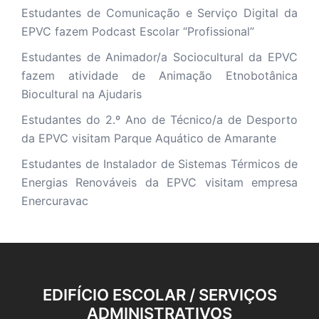
Estudantes de Comunicação e Serviço Digital da
EPVC fazem Podcast Escolar “Profissional”
Estudantes de Animador/a Sociocultural da EPVC
fazem atividade de Animação Etnobotânica
Biocultural na Ajudaris
Estudantes do 2.º Ano de Técnico/a de Desporto
da EPVC visitam Parque Aquático de Amarante
Estudantes de Instalador de Sistemas Térmicos de
Energias Renováveis da EPVC visitam empresa
Enercuravac
EDIFÍCIO ESCOLAR / SERVIÇOS
ADMINISTRATIVOS