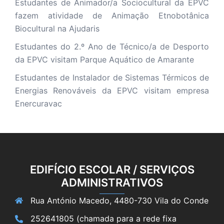
Estudantes de Animador/a Sociocultural da EPVC
fazem atividade de Animação Etnobotânica
Biocultural na Ajudaris
Estudantes do 2.º Ano de Técnico/a de Desporto
da EPVC visitam Parque Aquático de Amarante
Estudantes de Instalador de Sistemas Térmicos de
Energias Renováveis da EPVC visitam empresa
Enercuravac
EDIFÍCIO ESCOLAR / SERVIÇOS
ADMINISTRATIVOS
Rua António Macedo, 4480-730 Vila do Conde
252641805 (chamada para a rede fixa