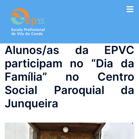
Saltar
para
o
conteúdo
Alunos/as da EPVC
participam no “Dia da
Família” no Centro
Social Paroquial da
Junqueira