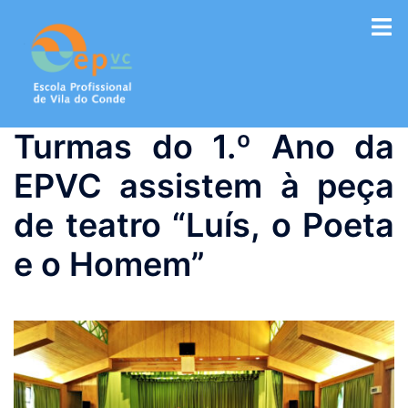
Saltar
para
o
conteúdo
Turmas do 1.º Ano da
EPVC assistem à peça
de teatro “Luís, o Poeta
e o Homem”