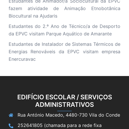
Estudantes de Animador/a Sociocultural da EPVC
fazem atividade de Animação Etnobotânica
Biocultural na Ajudaris
Estudantes do 2.º Ano de Técnico/a de Desporto
da EPVC visitam Parque Aquático de Amarante
Estudantes de Instalador de Sistemas Térmicos de
Energias Renováveis da EPVC visitam empresa
Enercuravac
EDIFÍCIO ESCOLAR / SERVIÇOS
ADMINISTRATIVOS
Rua António Macedo, 4480-730 Vila do Conde
252641805 (chamada para a rede fixa