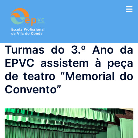
Saltar
para
o
conteúdo
Turmas do 3.º Ano da
EPVC assistem à peça
de teatro “Memorial do
Convento”