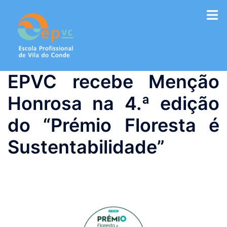
Saltar
para
o
conteúdo
EPVC recebe Menção
Honrosa na 4.ª edição
do “Prémio Floresta é
Sustentabilidade”