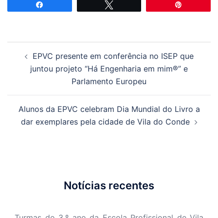
Partilhar
Tweetar
Pin
Navegação
EPVC presente em conferência no ISEP que
de
juntou projeto “Há Engenharia em mim®” e
artigos
Parlamento Europeu
Alunos da EPVC celebram Dia Mundial do Livro a
dar exemplares pela cidade de Vila do Conde
Notícias recentes
Turmas do 3.º ano da Escola Profissional de Vila