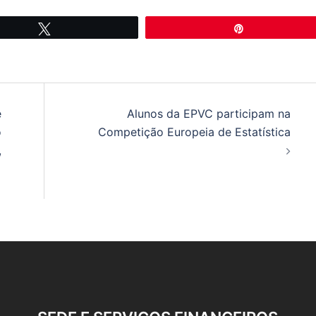
Tweetar
Pin
e
Alunos da EPVC participam na
o
Competição Europeia de Estatística
,