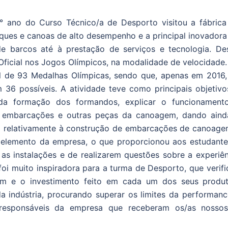
 ano do Curso Técnico/a de Desporto visitou a fábrica
aques e canoas de alto desempenho e a principal inovadora
barcos até à prestação de serviços e tecnologia. De
Oficial nos Jogos Olímpicos, na modalidade de velocidade.
l de 93 Medalhas Olímpicas, sendo que, apenas em 2016,
36 possíveis. A atividade teve como principais objetivo
l da formação dos formandos, explicar o funcionament
e embarcações e outras peças da canoagem, dando aind
l relativamente à construção de embarcações de canoage
um elemento da empresa, o que proporcionou aos estudante
as instalações e de realizarem questões sobre a experiên
 foi muito inspiradora para a turma de Desporto, que verif
em e o investimento feito em cada um dos seus produt
 indústria, procurando superar os limites da performanc
esponsáveis da empresa que receberam os/as nossos