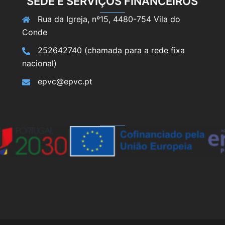
SEDE E SERVIÇOS FINANCEIROS
Rua da Igreja, nº15, 4480-754 Vila do
Conde
252642740 (chamada para a rede fixa
nacional)
epvc@epvc.pt