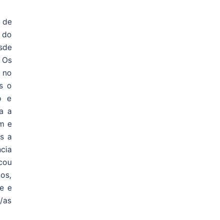
 de
 do
sde
 Os
 no
s o
o e
a a
m e
s a
cia
icou
os,
e e
/as