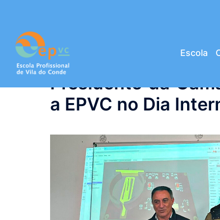
Saltar
para
o
conteúdo
Escola
C
Presidente da Câma
a EPVC no Dia Inter