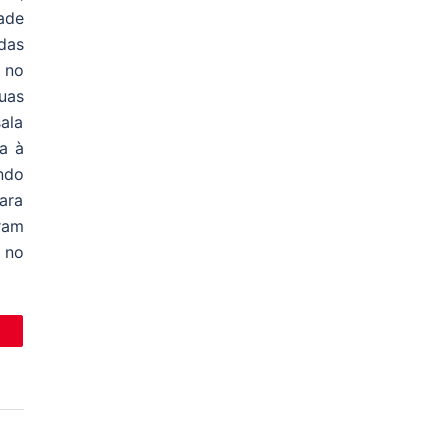
dade
das
 no
uas
ala
ra à
ndo
ara
ram
 no