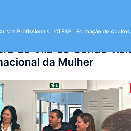
ursos Profissionais
CTESP
Formação de Adultos
ra de Vila do Conde visi
nacional da Mulher